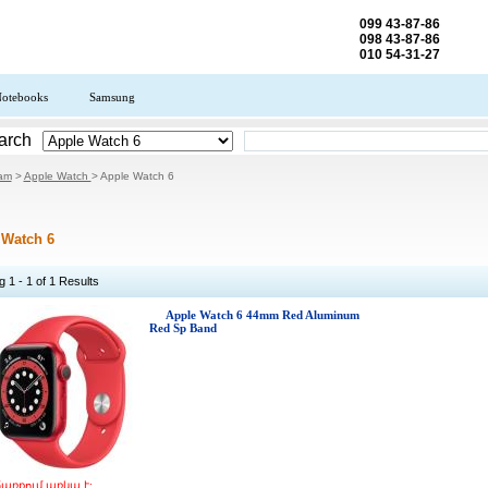
099 43-87-86
098 43-87-86
010 54-31-27
otebooks
Samsung
arch
.am
>
Apple Watch
> Apple Watch 6
 Watch 6
 1 - 1 of 1 Results
Apple Watch 6 44mm Red Aluminum
Red Sp Band
առքում առկա է: