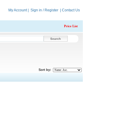
My Account
|
Sign in / Register
|
Contact Us
Price List
Sort by: