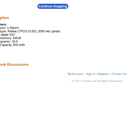
ption
ters:
size: 1.65inch
 type: Retina LTPO3 OLED, 2000 nits (peak)
: Apple S10
l memory: 64GB
(grams): 34.6
 Capacity:309 mAh
ook Discussions
My Account
|
Sign in / Register
|
Contact Us
© 2017 iCentre.am All Rights Reserved