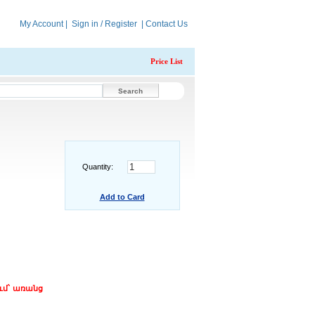
My Account
|
Sign in / Register
|
Contact Us
Price List
Quantity:
Add to Card
ւմ` առանց