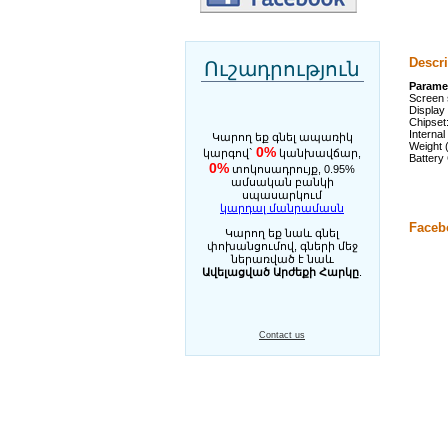
Descri
Ուշադրություն
Parame
Screen 
Display
Chipset
Interna
Կարող եք գնել ապառիկ
Weight 
0%
կարգով`
կանխավճար,
Battery
0%
տոկոսադրույք, 0.95%
ամսական բանկի
սպասարկում
կարդալ մանրամասն
Faceb
Կարող եք նաև գնել
փոխանցումով, գների մեջ
ներառված է նաև
Ավելացված Արժեքի Հարկը
.
Contact us